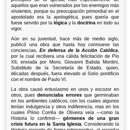
aquellos que eran vulnerados por los enemigos más
virulentos, porque su preocupación primordial en el
apostolado era la apologética, pues quería que
fuese servido por la
lógica
y la
doctrina
en todo su
vigor.
Aún en su juventud, hace más de medio siglo,
publicó una obra que hasta hoy conmueve las
conciencias,
En defensa de la Acción Católica
,
por la cual recibiera una cálida felicitación de Pío
XII, enviada por Mons. Giovanni Batista Montini,
Substituto de la Secretaría de Estado, quien,
décadas después, fuera elevado al Solio pontificio
con el nombre de Paulo VI.
La obra causó entusiasmo en unos y escozor en
otros, pues
denunciaba errores
que germinaban
en los ambientes católicos, con los cuales algunos
tenían indulgencia y otros indiferencia, mas en los
cuales Plínio Corrêa de Oliveira veía —como la
Historia lo confirmó—
gérmenes de una gran
crisis futura en la Santa Iglesia
. Considerando la
Historia reciente de forma retrospectiva, al recordar