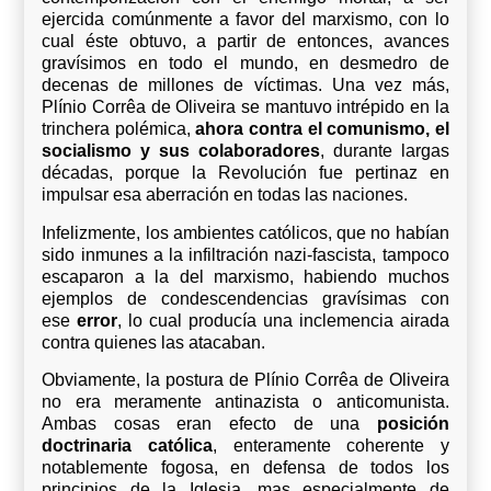
ejercida comúnmente a favor del marxismo, con lo
cual éste obtuvo, a partir de entonces, avances
gravísimos en todo el mundo, en desmedro de
decenas de millones de víctimas. Una vez más,
Plínio Corrêa de Oliveira se mantuvo intrépido en la
trinchera polémica,
ahora contra el comunismo, el
socialismo y sus colaboradores
, durante largas
décadas, porque la Revolución fue pertinaz en
impulsar esa aberración en todas las naciones.
Infelizmente, los ambientes católicos, que no habían
sido inmunes a la infiltración nazi-fascista, tampoco
escaparon a la del marxismo, habiendo muchos
ejemplos de condescendencias gravísimas con
ese
error
, lo cual producía una inclemencia airada
contra quienes las atacaban.
Obviamente, la postura de Plínio Corrêa de Oliveira
no era meramente anti­nazista o anticomunista.
Ambas cosas eran efecto de una
posición
doctrinaria católica
, enteramente coherente y
notablemente fogosa, en defensa de todos los
principios de la Iglesia, mas especialmente de