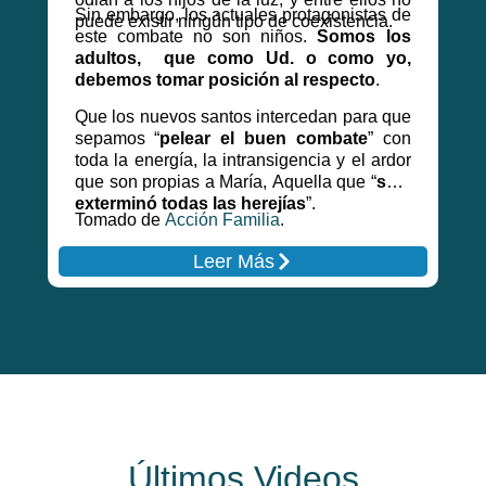
Sin embargo, los actuales protagonistas de
puede existir ningún tipo de coexistencia.
este combate no son niños.
Somos los
adultos, que como Ud. o como yo,
debemos tomar posición al respecto
.
Que los nuevos santos intercedan para que
sepamos “
pelear el buen combate
” con
toda la energía, la intransigencia y el ardor
que son propias a María, Aquella que “
sola
exterminó todas las herejías
”.
Tomado de
Acción Familia
.
Leer Más
Últimos Videos