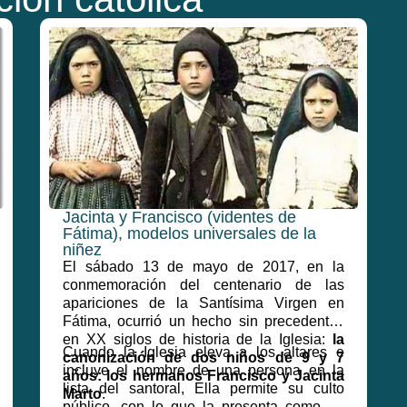
Jacinta y Francisco (videntes de
Fátima), modelos universales de la
niñez
El sábado 13 de mayo de 2017, en la
conmemoración del centenario de las
apariciones de la Santísima Virgen en
Fátima, ocurrió un hecho sin precedentes
en XX siglos de historia de la Iglesia:
la
Cuando la Iglesia eleva a los altares e
canonización de dos niños de 9 y 7
incluye el nombre de una persona en la
años: los hermanos Francisco y Jacinta
lista del santoral, Ella permite su culto
Marto
.
público, con lo que la presenta como un