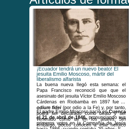
¡Ecuador tendrá un nuevo beato! El
jesuita Emilio Moscoso, mártir del
liberalismo alfarista
La buena nueva llegó esta semana: el
Papa Francisco reconoció que que el
asesinato del jesuita Víctor Emilio Moscoso
Cárdenas en Riobamba en 1897 fue
in
odium fidei
(por odio a la Fe) y, por tanto,
El padre Emilio Moscoso nació en
Cuenca
podrá ser declarado como beato y ser
el 21 de abril de 1846
, pronunciando sus
venerado como tal en los altares. Sin
primeros votos en la Compañía de Jesús
embargo, pocos conocen a este heroico
hacía 1866, cuando contaba 20 años. Sus